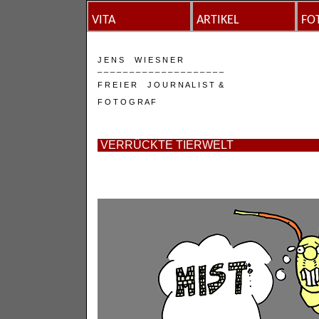
VITA
ARTIKEL
FO
J E N S W I E S N E R
_ _ _ _ _ _ _ _ _ _ _ _ _ _ _ _ _ _ _ _
F R E I E R J O U R N A L I S T &
F O T O G R A F
VERRÜCKTE TIERWELT